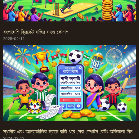
বাংলাদেশি ক্রিকেট বাজির সহজ কৌশল
2025-02-12
স্থানীয় এবং আন্তর্জাতিক ম্যাচে বাজি ধরে সেরা স্পোর্টস বেটিং অভিজ্ঞতা নিন
2024-12-13